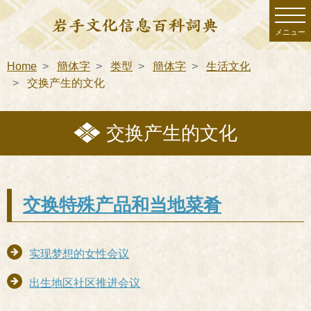
メニュー
Home
簡体字
类型
簡体字
生活文化
交换产生的文化
交换产生的文化
交换特殊产品和当地菜肴
实现梦想的女性会议
出生地区社区推进会议